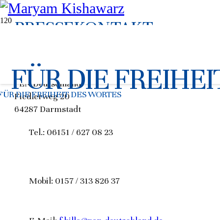
PRESSEKONTAKT
PRESSE & ÖFFENTLICHKEITSARBEIT
FÜR DIE FREIHE
Felix Hille
PEN Deutschland
FÜR DIE FREIHEIT DES WORTES
Fiedlerweg 20
64287 Darmstadt
Tel.: 06151 / 627 08 23
Mobil: 0157 / 313 826 37