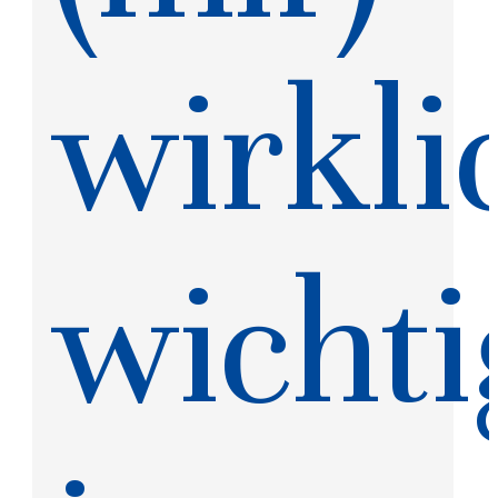
wirkli
wichti