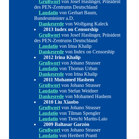
Grußwort
von Josef Haslinger, Präsident
des PEN-Zentrums Deutschland
Laudatio
von Gerhart Baum,
Bundesminister a.D.
Dankesrede
von Wolfgang Kaleck
2013 Index on Censorship
Grußwort
von Josef Haslinger, Präsident
des PEN-Zentrums Deutschland
Laudatio
von Irina Khalip
Dankesrede
von Index on Censorship
2012 Irina Khalip
Grußwort
von Johano Strasser
Laudatio
von Thomas Urban
Dankesrede
von Irina Khalip
2011 Mohamed Hashem
Grußwort
von Johano Strasser
Laudatio
von Stefan Weidner
Dankesrede
von Mohamed Hashem
2010 Liu Xiaobo
Grußwort
von Johano Strasser
Laudatio
von Tilman Spengler
Laudatio
von Tienchi Martin-Laio
2009 Baltasar Garzón
Grußwort
von Johano Strasser
Laudatio
von Heribert Prantl