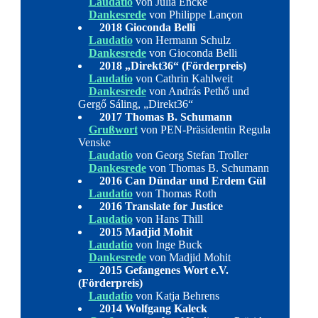
Laudatio
von Julia Encke
Dankesrede
von
Philippe Lançon
2018 Gioconda Belli
Laudatio
von Hermann Schulz
Dankesrede
von Gioconda Belli
2018 „Direkt36“ (Förderpreis)
Laudatio
von Cathrin Kahlweit
Dankesrede
von András Pethő und
Gergő Sáling, „Direkt36“
2017 Thomas B. Schumann
Grußwort
von PEN-Präsidentin Regula
Venske
Laudatio
von Georg Stefan Troller
Dankesrede
von Thomas B. Schumann
2016 Can Dündar und Erdem Gül
Laudatio
von Thomas Roth
2016 Translate for Justice
Laudatio
von Hans Thill
2015 Madjid Mohit
Laudatio
von Inge Buck
Dankesrede
von Madjid Mohit
2015 Gefangenes Wort e.V.
(Förderpreis)
Laudatio
von Katja Behrens
2014 Wolfgang Kaleck