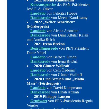
2022 Meena Kandasamy
Kurzansprache
des PEN-Präsidenten
José F. A. Oliver
Laudatio
von Felicitas Hoppe
Dankesrede
von Meena Kandasamy
2022 „Weiter Schreiben“
(Förderpreis)
Laudatio
von Aleida Assmann
Dankesrede
von Dima Albitar Kalaji
und Annika Reich
2021 Irena Brežná
Begrüßungsrede
von PEN-Präsident
Deniz Yücel
Laudatio
von Barbara Krohn
Dankesrede
von Irena Brežná
2020 Günter Wallraff
Laudatio
von Cem Özdemir
Dankesrede
von Günter Wallraff
2020 Lina Attalah und „Mada
Masr“ (Förderpreis)
Laudatio
von David Kampmann
Dankesrede
von Linah Attalah
2019
Philippe Lançon
Grußwort
von PEN-Präsidentin Regula
Venske