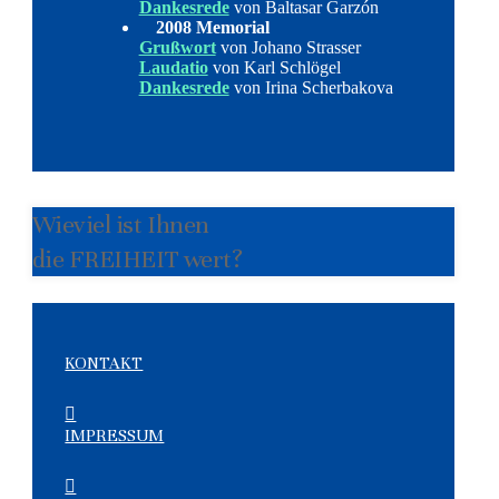
Dankesrede
von Baltasar Garzón
2008 Memorial
Grußwort
von Johano Strasser
Laudatio
von Karl Schlögel
Dankesrede
von Irina Scherbakova
Wieviel ist Ihnen
die FREIHEIT wert?
KONTAKT
IMPRESSUM