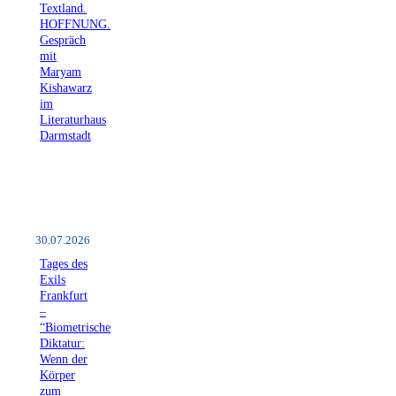
Textland.
HOFFNUNG.
Gespräch
mit
Maryam
Kishawarz
im
Literaturhaus
Darmstadt
30.07.2026
Tages des
Exils
Frankfurt
–
“Biometrische
Diktatur:
Wenn der
Körper
zum