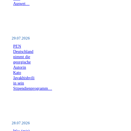
Auswei…
29.07.2026
PEN
Deutschland
nimmt die
georgische
Autorin
Kato
Javakhishvili
in sein
Stipendienprogramm…
28.07.2026
Was (mir)