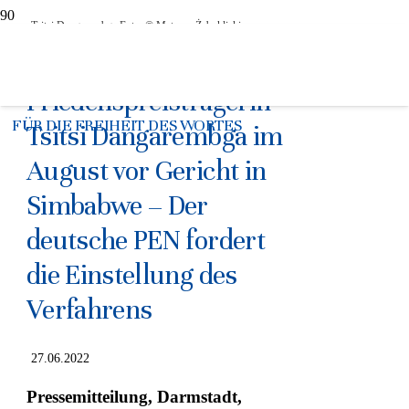
Tsitsi Dangarembga Foto: © Mateusz Żaboklicki
Vertagt:
Friedenspreisträgerin
FÜR DIE FREIHEIT DES WORTES
Tsitsi Dangarembga im
August vor Gericht in
Simbabwe – Der
deutsche PEN fordert
die Einstellung des
Verfahrens
27.06.2022
Pressemitteilung, Darmstadt,