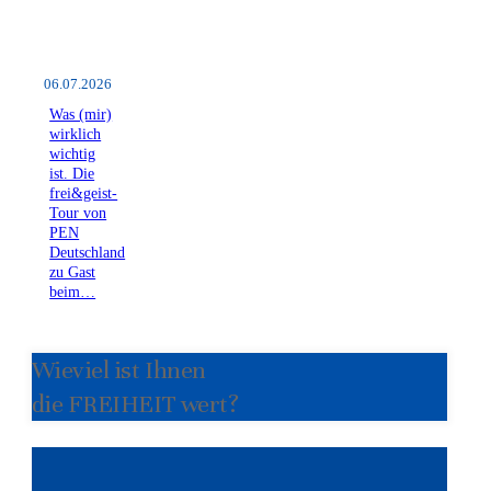
06.07.2026
Was (mir)
wirklich
wichtig
ist. Die
frei&geist-
Tour von
PEN
Deutschland
zu Gast
beim…
Wieviel ist Ihnen
die FREIHEIT wert?