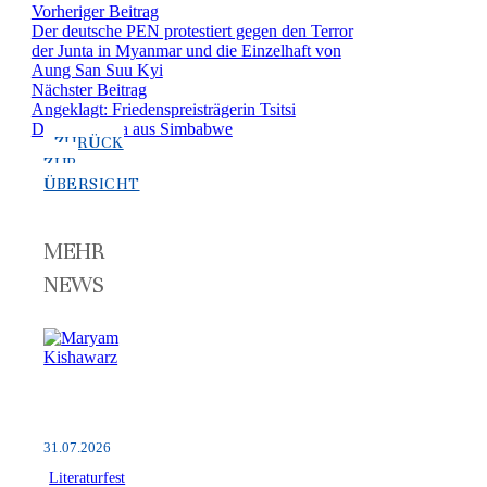
Vorheriger Beitrag
Der deutsche PEN protestiert gegen den Terror
der Junta in Myanmar und die Einzelhaft von
Aung San Suu Kyi
Nächster Beitrag
Angeklagt: Friedenspreisträgerin Tsitsi
Dangarembga aus Simbabwe
ZURÜCK
ZUR
ÜBERSICHT
MEHR
NEWS
31.07.2026
Literaturfest