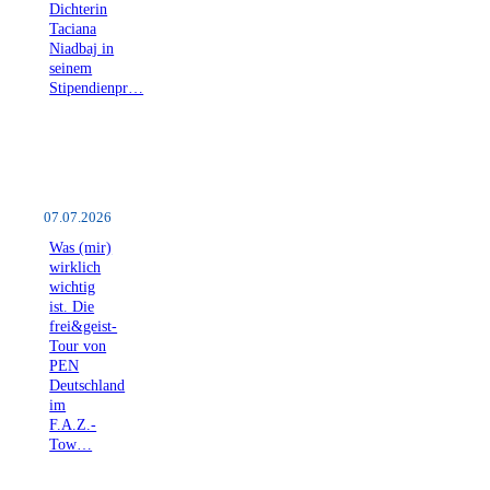
Dichterin
Taciana
Niadbaj in
seinem
Stipendienpr…
07.07.2026
Was (mir)
wirklich
wichtig
ist. Die
frei&geist-
Tour von
PEN
Deutschland
im
F.A.Z.-
Tow…