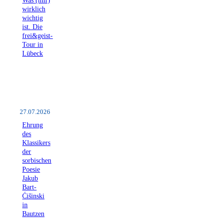
wirklich
wichtig
ist. Die
frei&geist-
Tour in
Lübeck
27.07.2026
Ehrung
des
Klassikers
der
sorbischen
Poesie
Jakub
Bart-
Ćišinski
in
Bautzen