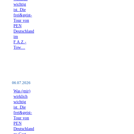
wichtig
ist. Die
frei&geist-
Tour von
PEN
Deutschland
im
F.A.Z.-
Tow…
06.07.2026
Was (mir)
wirklich
wichtig
ist. Die
frei&geist-
Tour von
PEN
Deutschland
zu Gast