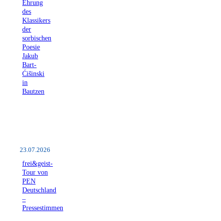
Ehrung
des
Klassikers
der
sorbischen
Poesie
Jakub
Bart-
Ćišinski
in
Bautzen
23.07.2026
frei&geist-
Tour von
PEN
Deutschland
–
Pressestimmen