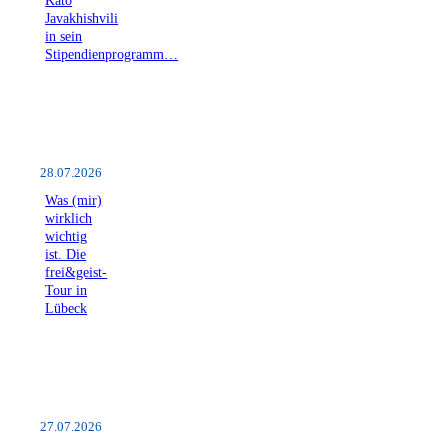
Kato
Javakhishvili
in sein
Stipendienprogramm…
28.07.2026
Was (mir)
wirklich
wichtig
ist. Die
frei&geist-
Tour in
Lübeck
27.07.2026