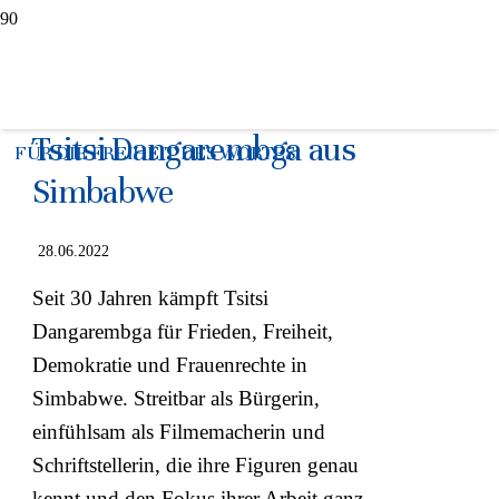
Angeklagt:
Friedenspreisträgerin
Tsitsi Dangarembga aus
FÜR DIE FREIHEIT DES WORTES
Simbabwe
28.06.2022
Seit 30 Jahren kämpft Tsitsi
Dangarembga für Frieden, Freiheit,
Demokratie und Frauenrechte in
Simbabwe. Streitbar als Bürgerin,
einfühlsam als Filmemacherin und
Schriftstellerin, die ihre Figuren genau
kennt und den Fokus ihrer Arbeit ganz