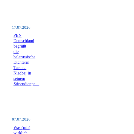
17.07.2026
PEN
Deutschland
begrüßt
die
belarussische
Dichterin
Taciana
Niadbaj in
seinem
Stipendienpr…
07.07.2026
Was (mir)
wirklich