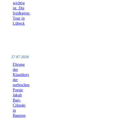
wichtig
ist. Die
frei&geist-
Tour in
Lübeck
27.07.2026
Ehrung
des
Klassikers
der
sorbischen
Poesie
Jakub
Bart-
Ćišinski
in
Bautzen