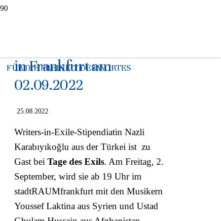
Nazli Karabıyıkoğlu zu
Gast bei Tage des Exils
in Frankfurt am
FÜR DIE FREIHEIT DES WORTES
02.09.2022
25.08.2022
Writers-in-Exile-Stipendiatin Nazli
Karabıyıkoğlu aus der Türkei ist zu
Gast bei
Tage des Exils
. Am Freitag, 2.
September, wird sie ab 19 Uhr im
stadtRAUMfrankfurt mit den Musikern
Youssef Laktina aus Syrien und Ustad
Ghulam Hussain aus Afghanistan