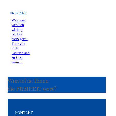
06.07.2026
Was (mir)
wirklich
wichtig
ist. Die
frei&geist-
Tour von
PEN
Deutschland
zu Gast
beim…
Wieviel ist Ihnen
die FREIHEIT wert?
KONTAKT