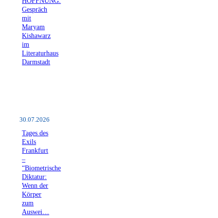
HOFFNUNG.
Gespräch
mit
Maryam
Kishawarz
im
Literaturhaus
Darmstadt
30.07.2026
Tages des
Exils
Frankfurt
–
“Biometrische
Diktatur:
Wenn der
Körper
zum
Auswei…