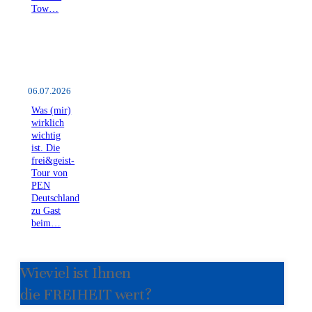
Tow…
06.07.2026
Was (mir)
wirklich
wichtig
ist. Die
frei&geist-
Tour von
PEN
Deutschland
zu Gast
beim…
Wieviel ist Ihnen
die FREIHEIT wert?