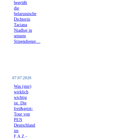
begrüßt
die
belarussische
Dichterin
Taciana
Niadbaj in
seinem
Stipendienpr…
07.07.2026
Was (mir)
wirklich
wichtig
ist. Die
frei&geist-
Tour von
PEN
Deutschland
im
F.A.Z.-