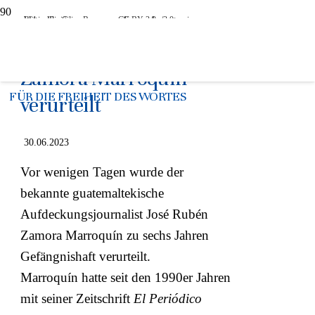
Foto: elPeriódico Recursos, CC BY 3.0 <https://creativecommons.org/licenses/by/3.0>, via Wikimedia Commons
Guatemala: José Rubén
Zamora Marroquín
FÜR DIE FREIHEIT DES WORTES
verurteilt
30.06.2023
Vor wenigen Tagen wurde der
bekannte guatemaltekische
Aufdeckungsjournalist José Rubén
Zamora Marroquín zu sechs Jahren
Gefängnishaft verurteilt.
Marroquín hatte seit den 1990er Jahren
mit seiner Zeitschrift
El Periódico