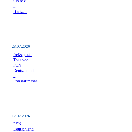
Ćišinski
in
Bautzen
23.07.2026
frei&geist-
Tour von
PEN
Deutschland
–
Pressestimmen
17.07.2026
PEN
Deutschland