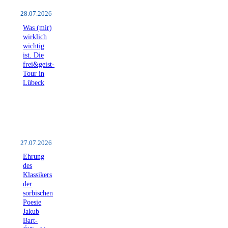
28.07.2026
Was (mir)
wirklich
wichtig
ist. Die
frei&geist-
Tour in
Lübeck
27.07.2026
Ehrung
des
Klassikers
der
sorbischen
Poesie
Jakub
Bart-