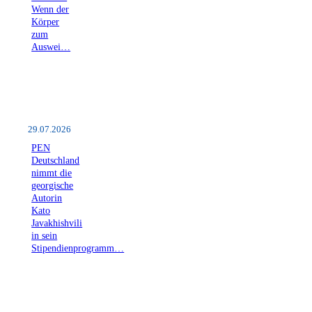
Wenn der
Körper
zum
Auswei…
29.07.2026
PEN
Deutschland
nimmt die
georgische
Autorin
Kato
Javakhishvili
in sein
Stipendienprogramm…