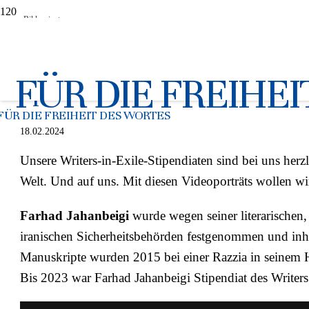
Bild: privat
Farhad Jahanbeighi: “Wir 
FÜR DIE FREIHE
Sprache nicht ausstirbt”
FÜR DIE FREIHEIT DES WORTES
18.02.2024
Unsere Writers-in-Exile-Stipendiaten sind bei uns herz
Welt. Und auf uns. Mit diesen Videoporträts wollen wir
Farhad Jahanbeigi
wurde wegen seiner literarischen, 
iranischen Sicherheitsbehörden festgenommen und inha
Manuskripte wurden 2015 bei einer Razzia in seinem H
Bis 2023 war Farhad Jahanbeigi Stipendiat des Write