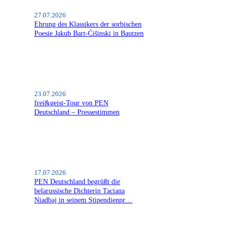
27.07.2026
Ehrung des Klassikers der sorbischen
Poesie Jakub Bart-Ćišinski in Bautzen
23.07.2026
frei&geist-Tour von PEN
Deutschland – Pressestimmen
17.07.2026
PEN Deutschland begrüßt die
belarussische Dichterin Taciana
Niadbaj in seinem Stipendienpr…