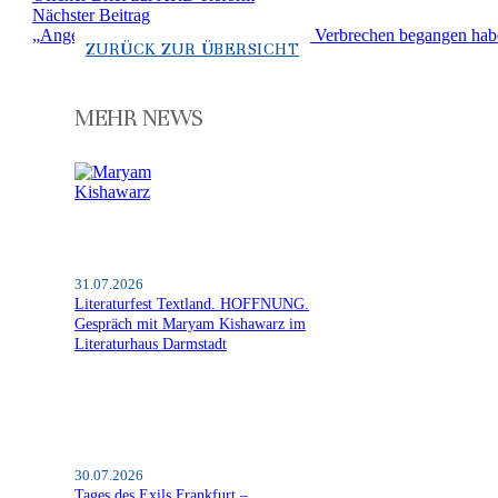
Nächster Beitrag
„Angeklagt werden müssen die, die das Verbrechen begangen haben
ZURÜCK ZUR ÜBERSICHT
MEHR NEWS
31.07.2026
Literaturfest Textland. HOFFNUNG.
Gespräch mit Maryam Kishawarz im
Literaturhaus Darmstadt
30.07.2026
Tages des Exils Frankfurt –