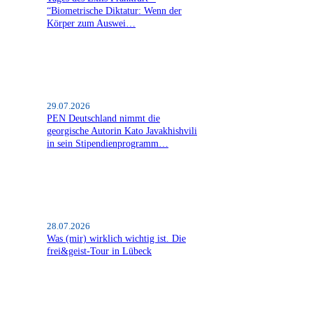
“Biometrische Diktatur: Wenn der
Körper zum Auswei…
29.07.2026
PEN Deutschland nimmt die
georgische Autorin Kato Javakhishvili
in sein Stipendienprogramm…
28.07.2026
Was (mir) wirklich wichtig ist. Die
frei&geist-Tour in Lübeck