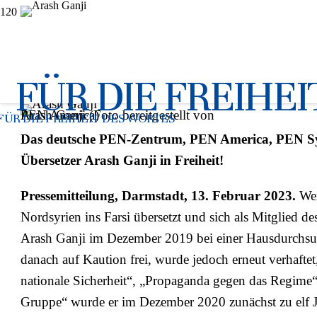
Der iranische Schriftsteller 
FÜR DIE FREIHE
19.02.2023
Arash Ganji (Foto bereitgestellt von PEN America)
FÜR DIE FREIHEIT DES WORTES
Das deutsche PEN-Zentrum, PEN America, PEN Syd
Übersetzer Arash Ganji in Freiheit!
Pressemitteilung, Darmstadt, 13. Februar 2023.
Wei
Nordsyrien ins Farsi übersetzt und sich als Mitglied des
Arash Ganji im Dezember 2019 bei einer Hausdurchs
danach auf Kaution frei, wurde jedoch erneut verhaft
nationale Sicherheit“, „Propaganda gegen das Regime“
Gruppe“ wurde er im Dezember 2020 zunächst zu elf Jah