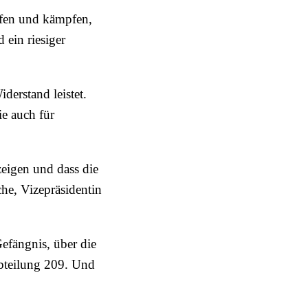
pfen und kämpfen,
 ein riesiger
derstand leistet.
e auch für
zeigen und dass die
che, Vizepräsidentin
efängnis, über die
abteilung 209. Und