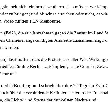
freiheit nicht einfach akzeptieren, also müssen wir käm
der zu bringen; und ob wir es erreichen oder nicht, es wird
em Video für den PEN Melbourne.
on (IWA), die seit Jahrzehnten gegen die Zensur im Land Wi
ah Ali Chamenei angekündigten Amnestie zusammenhängt, di
ert wurden.
ji lässt hoffen, dass die Proteste aus aller Welt Wirkung 
friedlich für ihre Rechte zu kämpfen“, sagte Cornelia Zetzs
-Zentrums.
rteil in Berufung und schrieb über ihre 72 Tage im Evin-G
r auch über die verbindende Kraft der Lieder in der Frauen
be, die Lichter und Sterne der dunkelsten Nächte sind“.