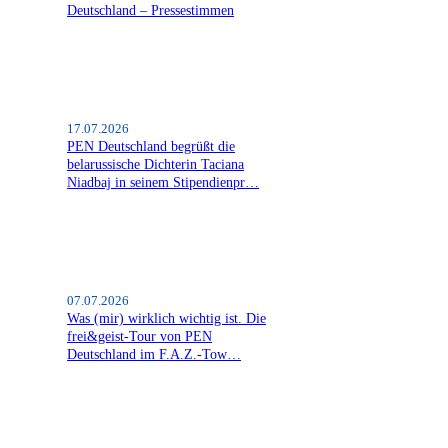
Deutschland – Pressestimmen
17.07.2026
PEN Deutschland begrüßt die
belarussische Dichterin Taciana
Niadbaj in seinem Stipendienpr…
07.07.2026
Was (mir) wirklich wichtig ist. Die
frei&geist-Tour von PEN
Deutschland im F.A.Z.-Tow…