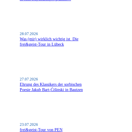
28.07.2026
Was (mir) wirklich wichtig ist. Die
frei&geist-Tour in Lübeck
27.07.2026
Ehrung des Klassikers der sorbischen
Poesie Jakub Bart-Ćišinski in Bautzen
23.07.2026
frei&geist-Tour von PEN