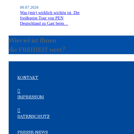
06.07.2026
Was (mir) wirklich wichtig ist. Die
frei&geist-Tour von PEN
Deutschland zu Gast beim…
Wieviel ist Ihnen
die FREIHEIT wert?
KONTAKT
IMPRESSUM
DATENSCHUTZ
PRESSE-NEWS