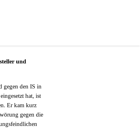
frei!
teller und
d gegen den IS in
ingesetzt hat, ist
n. Er kam kurz
chwörung gegen die
ungsfeindlichen