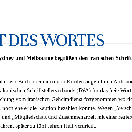
und Übersetzer Arash Ganji ist 
IT DES WORTES
ney und Melbourne begrüßen den iranischen Schrifts
l er ein Buch über einen von Kurden angeführten Aufstan
 Iranischen Schriftstellerverbands (IWA) für das freie Wort e
uchung vom iranischen Geheimdienst festgenommen worde
et, noch ehe er die Kaution bezahlen konnte. Wegen „Vers
 und „Mitgliedschaft und Zusammenarbeit mit einer regier
ren, später zu fünf Jahren Haft verurteilt.