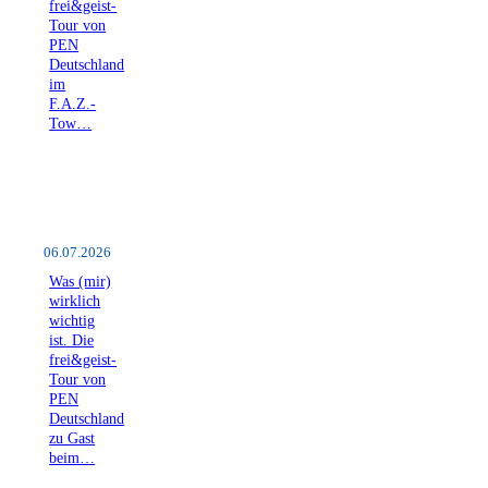
frei&geist-
Tour von
PEN
Deutschland
im
F.A.Z.-
Tow…
06.07.2026
Was (mir)
wirklich
wichtig
ist. Die
frei&geist-
Tour von
PEN
Deutschland
zu Gast
beim…