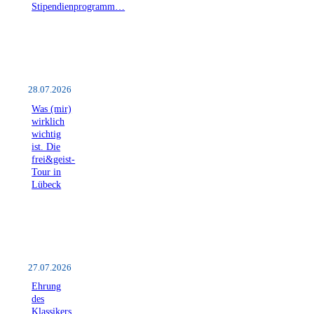
Stipendienprogramm…
28.07.2026
Was (mir)
wirklich
wichtig
ist. Die
frei&geist-
Tour in
Lübeck
27.07.2026
Ehrung
des
Klassikers