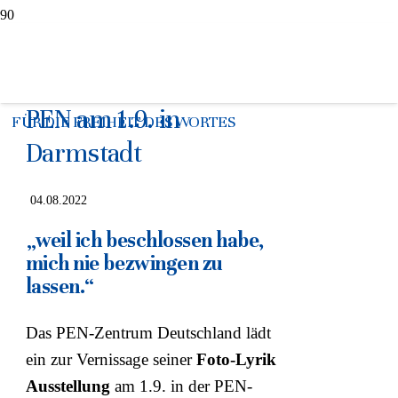
Writers-in-Exile-Foto-
Lyrik Ausstellung des
PEN am 1.9. in
FÜR DIE FREIHEIT DES WORTES
Darmstadt
04.08.2022
„weil ich beschlossen habe,
mich nie bezwingen zu
lassen.“
Das PEN-Zentrum Deutschland lädt
ein zur Vernissage seiner
Foto-Lyrik
Ausstellung
am 1.9. in der PEN-