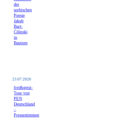
der
sorbischen
Poesie
Jakub
Bart-
Ćišinski
in
Bautzen
23.07.2026
frei&geist-
Tour von
PEN
Deutschland
–
Pressestimmen