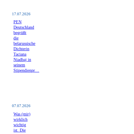
17.07.2026
PEN
Deutschland
begrüßt
die
belarussische
Dichterin
Taciana
Niadbaj in
seinem
Stipendienpr…
07.07.2026
Was (mir)
wirklich
wichtig
ist. Die