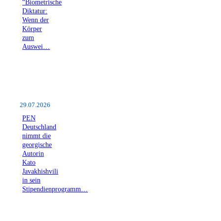
“Biometrische
Diktatur:
Wenn der
Körper
zum
Auswei…
29.07.2026
PEN
Deutschland
nimmt die
georgische
Autorin
Kato
Javakhishvili
in sein
Stipendienprogramm…