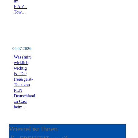
im
F.A.Z.-
Tow…
06.07.2026
Was (mir)
wirklich
wichtig
ist. Die
frei&geist-
Tour von
PEN
Deutschland
zu Gast
beim…
Wieviel ist Ihnen