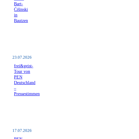
Bart-
Ćišinski
in
Bautzen
23.07.2026
frei&geist-
Tour von
PEN
Deutschland
–
Pressestimmen
17.07.2026
PEN