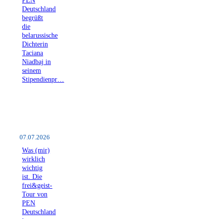
Deutschland
begrüßt
die
belarussische
Dichterin
Taciana
Niadbaj in
seinem
Stipendienpr…
07.07.2026
Was (mir)
wirklich
wichtig
ist. Die
frei&geist-
Tour von
PEN
Deutschland