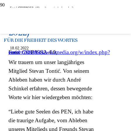
Foto: CC BY-SA 4.0, https://commons.wikimedia.org/w/index.php?curid=78838332
Stevan Tontić (1946-
2022)
FÜR DIE FREIHEIT DES WORTES
18.02.2022
Foto: CC BY-SA 4.0,
www.commons.wikimedia.org/w/index.php?curid=78838332
Wir trauern um unser langjähriges
Mitglied Stevan Tontić. Von seinem
Ableben haben wir durch André
Schinkel erfahren, dessen bewegende
Worte wir hier wiedergeben möchten:
“Liebe gute Seelen des PEN, ich habe
die traurige Aufgabe, vom Ableben
unseres Mitglieds und Freunds Stevan