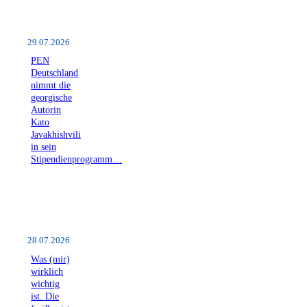
29.07.2026
PEN
Deutschland
nimmt die
georgische
Autorin
Kato
Javakhishvili
in sein
Stipendienprogramm…
28.07.2026
Was (mir)
wirklich
wichtig
ist. Die