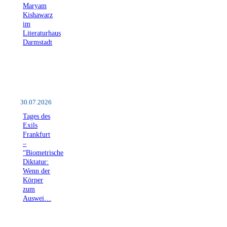
Maryam
Kishawarz
im
Literaturhaus
Darmstadt
30.07.2026
Tages des
Exils
Frankfurt
–
“Biometrische
Diktatur:
Wenn der
Körper
zum
Auswei…