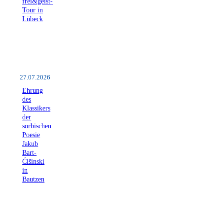
frei&geist-
Tour in
Lübeck
27.07.2026
Ehrung
des
Klassikers
der
sorbischen
Poesie
Jakub
Bart-
Ćišinski
in
Bautzen