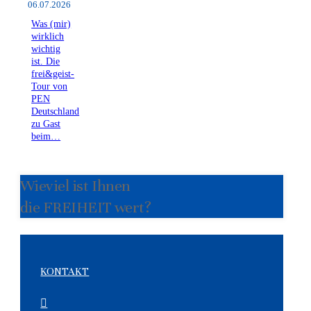
06.07.2026
Was (mir)
wirklich
wichtig
ist. Die
frei&geist-
Tour von
PEN
Deutschland
zu Gast
beim…
Wieviel ist Ihnen
die FREIHEIT wert?
KONTAKT