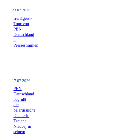
23.07.2026
frei&geist-
Tour von
PEN
Deutschland
–
Pressestimmen
17.07.2026
PEN
Deutschland
begrüßt
die
belarussische
Dichterin
Taciana
Niadbaj in
seinem