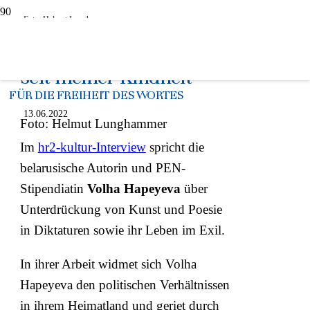
Foto: Helmut Lunghammer
“Sprache fasziniert mich
seit meiner Kindheit”
FÜR DIE FREIHEIT DES WORTES
13.06.2022
Foto: Helmut Lunghammer
Im
hr2-kultur-Interview
spricht die
belarusische Autorin und PEN-
Stipendiatin
Volha Hapeyeva
über
Unterdrückung von Kunst und Poesie
in Diktaturen sowie ihr Leben im Exil.
In ihrer Arbeit widmet sich Volha
Hapeyeva den politischen Verhältnissen
in ihrem Heimatland und geriet durch