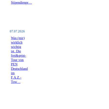
Stipendienpr…
07.07.2026
Was (mir)
wirklich
wichtig
ist. Die
frei&geist-
Tour von
PEN
Deutschland
im
F.A.Z.-
Tow…