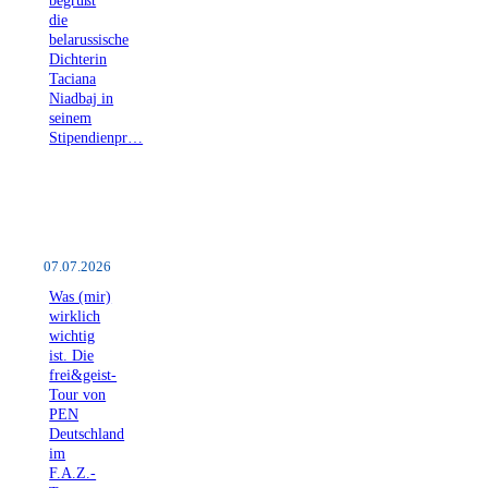
begrüßt
die
belarussische
Dichterin
Taciana
Niadbaj in
seinem
Stipendienpr…
07.07.2026
Was (mir)
wirklich
wichtig
ist. Die
frei&geist-
Tour von
PEN
Deutschland
im
F.A.Z.-