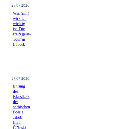
28.07.2026
Was (mir)
wirklich
wichtig
ist. Die
frei&geist-
Tour in
Lübeck
27.07.2026
Ehrung
des
Klassikers
der
sorbischen
Poesie
Jakub
Bart-
Ćišinski