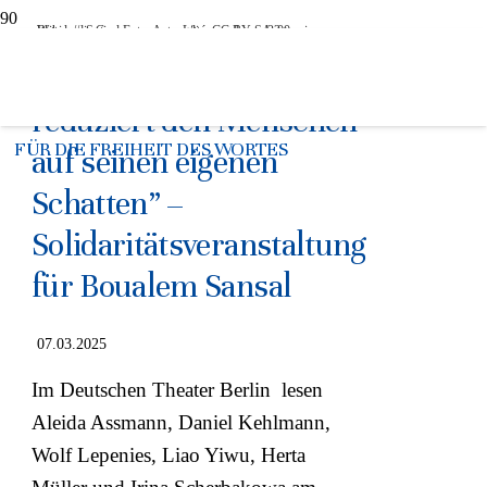
Boualem Sansal Foto: ActuaLitté, CC BY-SA 2.0 <https://creativecommons.org/licenses/by-sa/2.0>, via Wikimedia Commons
“Das Fehlen von Freiheit
reduziert den Menschen
FÜR DIE FREIHEIT DES WORTES
auf seinen eigenen
Schatten” –
Solidaritätsveranstaltung
für Boualem Sansal
07.03.2025
Im Deutschen Theater Berlin lesen
Aleida Assmann, Daniel Kehlmann,
Wolf Lepenies, Liao Yiwu, Herta