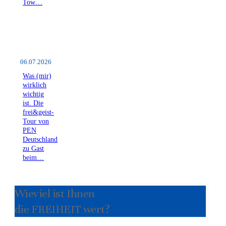
Tow…
06.07.2026
Was (mir)
wirklich
wichtig
ist. Die
frei&geist-
Tour von
PEN
Deutschland
zu Gast
beim…
Wieviel ist Ihnen
die FREIHEIT wert?