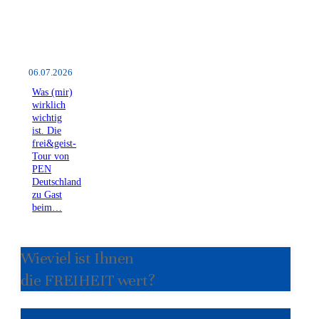
06.07.2026
Was (mir)
wirklich
wichtig
ist. Die
frei&geist-
Tour von
PEN
Deutschland
zu Gast
beim…
Wieviel ist Ihnen
die FREIHEIT wert?