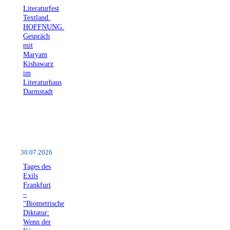
Literaturfest
Textland.
HOFFNUNG.
Gespräch
mit
Maryam
Kishawarz
im
Literaturhaus
Darmstadt
30.07.2026
Tages des
Exils
Frankfurt
–
“Biometrische
Diktatur:
Wenn der