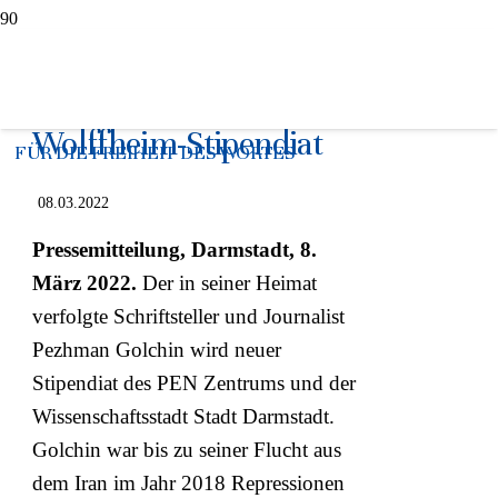
Schriftsteller aus dem
Iran neuer Elsbeth-
Wolffheim-Stipendiat
FÜR DIE FREIHEIT DES WORTES
08.03.2022
Pressemitteilung, Darmstadt, 8.
März 2022.
Der in seiner Heimat
verfolgte Schriftsteller und Journalist
Pezhman Golchin wird neuer
Stipendiat des PEN Zentrums und der
Wissenschaftsstadt Stadt Darmstadt.
Golchin war bis zu seiner Flucht aus
dem Iran im Jahr 2018 Repressionen