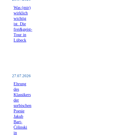
Was (mir)
wirklich
wichtig
ist. Die
frei&geist-
Tour in
Lübeck
27.07.2026
Ehrung
des
Klassikers
der
sorbischen
Poesie
Jakub
Bart-
Ćišinski
in