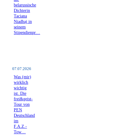
belarussische
Dichterin
Taciana
Niadbaj in
seinem
Stipendienpr…
07.07.2026
Was (mir)
wirklich
wichtig
ist. Die
frei&geist-
Tour von
PEN
Deutschland
im
F.A.Z.-
Tow…