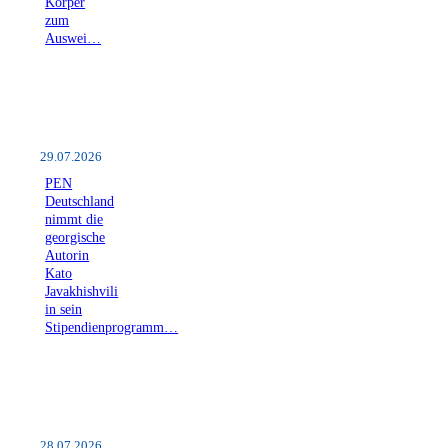
Körper
zum
Auswei…
29.07.2026
PEN
Deutschland
nimmt die
georgische
Autorin
Kato
Javakhishvili
in sein
Stipendienprogramm…
28.07.2026