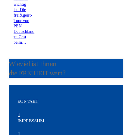
wichtig
ist. Die
frei&geist-
Tour von
PEN
Deutschland
zu Gast
beim…
Wieviel ist Ihnen
die FREIHEIT wert?
KONTAKT
IMPRESSUM