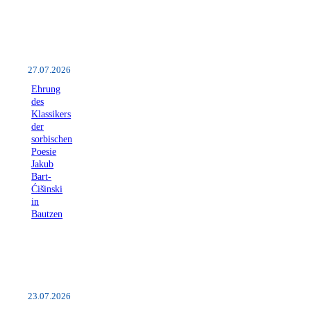
27.07.2026
Ehrung
des
Klassikers
der
sorbischen
Poesie
Jakub
Bart-
Ćišinski
in
Bautzen
23.07.2026