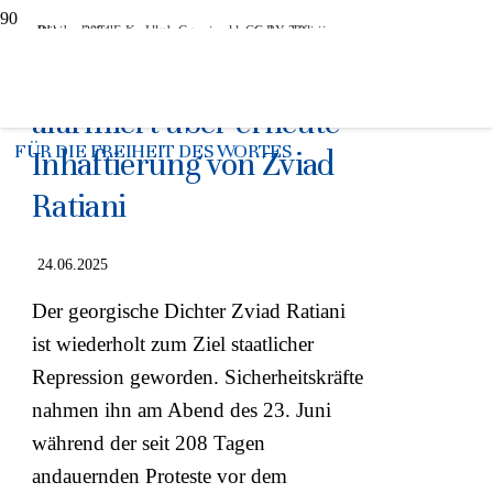
Pro-europäische Kundgebungen im georgischen Tiflis im Oktober 2024 Foto: Jelger Groeneveld, CC BY 2.0, via Wikimedia Commons
PEN Deutschland
alarmiert über erneute
FÜR DIE FREIHEIT DES WORTES
Inhaftierung von Zviad
Ratiani
24.06.2025
Der georgische Dichter Zviad Ratiani
ist wiederholt zum Ziel staatlicher
Repression geworden. Sicherheitskräfte
nahmen ihn am Abend des 23. Juni
während der seit 208 Tagen
andauernden Proteste vor dem