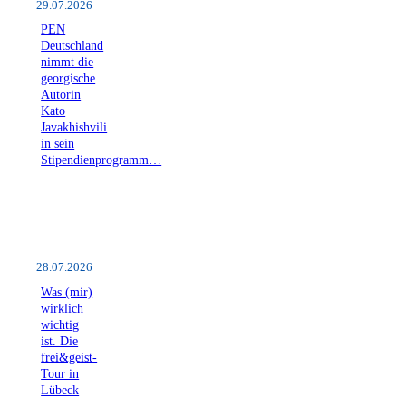
29.07.2026
PEN
Deutschland
nimmt die
georgische
Autorin
Kato
Javakhishvili
in sein
Stipendienprogramm…
28.07.2026
Was (mir)
wirklich
wichtig
ist. Die
frei&geist-
Tour in
Lübeck