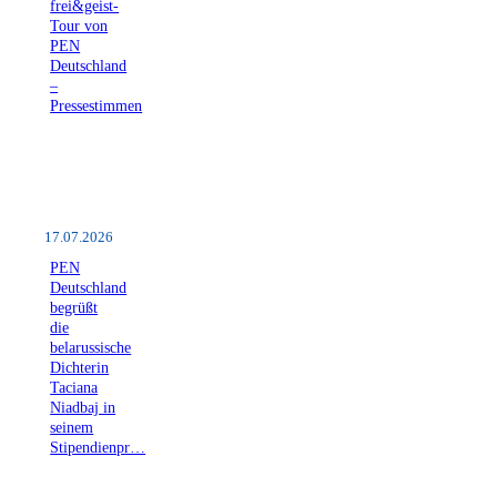
frei&geist-
Tour von
PEN
Deutschland
–
Pressestimmen
17.07.2026
PEN
Deutschland
begrüßt
die
belarussische
Dichterin
Taciana
Niadbaj in
seinem
Stipendienpr…