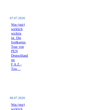
07.07.2026
Was (mir)
wirklich
wichtig
ist. Die
frei&geist-
Tour von
PEN
Deutschland
im
F.A.Z.-
Tow…
06.07.2026
Was (mir)
wirklich