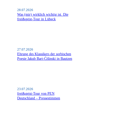
28.07.2026
Was (mir) wirklich wichtig ist. Die
frei&geist-Tour in Lübeck
27.07.2026
Ehrung des Klassikers der sorbischen
Poesie Jakub Bart-Ćišinski in Bautzen
23.07.2026
frei&geist-Tour von PEN
Deutschland – Pressestimmen