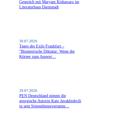
Gespräch mit Maryam Kishawarz im
Literaturhaus Darmstadt
30.07.2026
Tages des Exils Frankfurt –
“Biometrische Diktatur: Wenn der
Körper zum Auswei…
29.07.2026
PEN Deutschland nimmt die
georgische Autorin Kato Javakhishvili
in sein Stipendienprogramm…