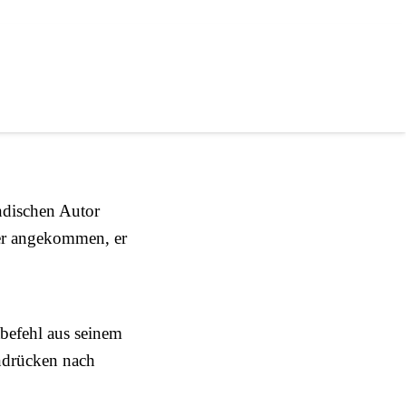
za
ndischen Autor
ier angekommen, er
efehl aus seinem
indrücken nach