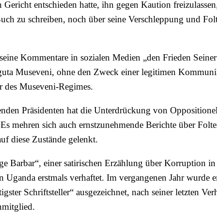
 Gericht entschieden hatte, ihn gegen Kaution freizulassen
Buch zu schreiben, noch über seine Verschleppung und Folt
h seine Kommentare in sozialen Medien „den Frieden Seiner
guta Museveni, ohne den Zweck einer legitimen Kommunik
er des Museveni-Regimes.
renden Präsidenten hat die Unterdrückung von Oppositionel
 Es mehren sich auch ernstzunehmende Berichte über Folter
uf diese Zustände gelenkt.
ige Barbar“, einer satirischen Erzählung über Korruption in
n Uganda erstmals verhaftet. Im vergangenen Jahr wurde e
gster Schriftsteller“ ausgezeichnet, nach seiner letzten Ve
mitglied.