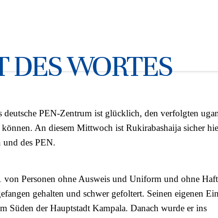
en ugandischen Autor Kakwen
IT DES WORTES
and
 deutsche PEN-Zentrum ist glücklich, den verfolgten uga
können. An diesem Mittwoch ist Rukirabashaija sicher h
n und des PEN.
 von Personen ohne Ausweis und Uniform und ohne Haftb
efangen gehalten und schwer gefoltert. Seinen eigenen E
 im Süden der Hauptstadt Kampala. Danach wurde er ins