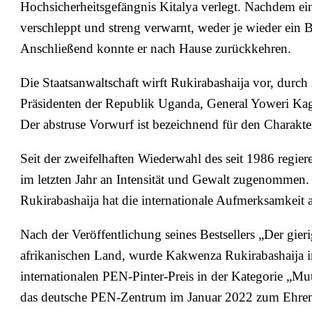
Hochsicherheitsgefängnis Kitalya verlegt. Nachdem ein
verschleppt und streng verwarnt, weder je wieder ein 
Anschließend konnte er nach Hause zurückkehren.
Die Staatsanwaltschaft wirft Rukirabashaija vor, durc
Präsidenten der Republik Uganda, General Yoweri Ka
Der abstruse Vorwurf ist bezeichnend für den Charakt
Seit der zweifelhaften Wiederwahl des seit 1986 regie
im letzten Jahr an Intensität und Gewalt zugenommen.
Rukirabashaija hat die internationale Aufmerksamkeit a
Nach der Veröffentlichung seines Bestsellers „Der gier
afrikanischen Land, wurde Kakwenza Rukirabashaija i
internationalen PEN-Pinter-Preis in der Kategorie „Muti
das deutsche PEN-Zentrum im Januar 2022 zum Ehren