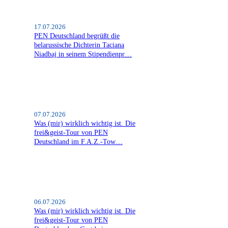
17.07.2026
PEN Deutschland begrüßt die
belarussische Dichterin Taciana
Niadbaj in seinem Stipendienpr…
07.07.2026
Was (mir) wirklich wichtig ist. Die
frei&geist-Tour von PEN
Deutschland im F.A.Z.-Tow…
06.07.2026
Was (mir) wirklich wichtig ist. Die
frei&geist-Tour von PEN