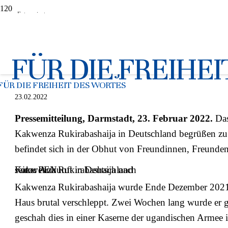
Foto: privat
PEN begrüßt den gefoltert
FÜR DIE FREIHE
Rukirabashaija in Deutschl
FÜR DIE FREIHEIT DES WORTES
23.02.2022
Pressemitteilung, Darmstadt, 23. Februar 2022.
Das
Kakwenza Rukirabashaija in Deutschland begrüßen zu 
befindet sich in der Obhut von Freundinnen, Freunde
Kakwenza Rukirabashaija nach seiner Ankunft in Deutschland
Foto: PEN
Kakwenza Rukirabashaija wurde Ende Dezember 2021
Haus brutal verschleppt. Zwei Wochen lang wurde er g
geschah dies in einer Kaserne der ugandischen Armee