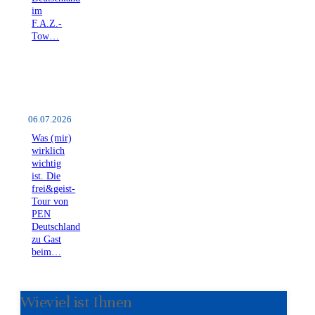
im
F.A.Z.-
Tow…
06.07.2026
Was (mir)
wirklich
wichtig
ist. Die
frei&geist-
Tour von
PEN
Deutschland
zu Gast
beim…
Wieviel ist Ihnen