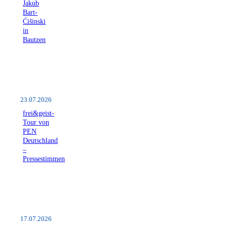
Jakub
Bart-
Ćišinski
in
Bautzen
23.07.2026
frei&geist-
Tour von
PEN
Deutschland
–
Pressestimmen
17.07.2026