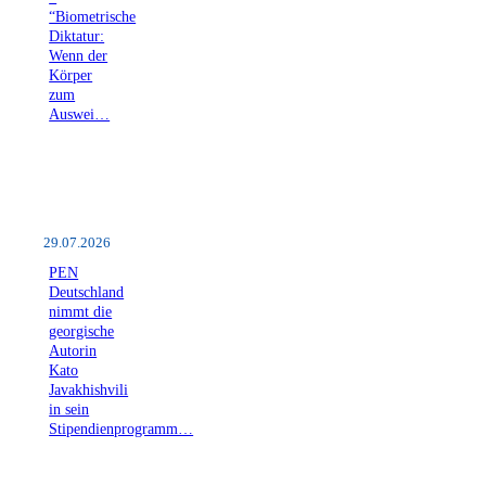
“Biometrische
Diktatur:
Wenn der
Körper
zum
Auswei…
29.07.2026
PEN
Deutschland
nimmt die
georgische
Autorin
Kato
Javakhishvili
in sein
Stipendienprogramm…