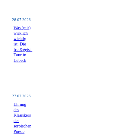
28.07.2026
Was (mir)
wirklich
wichtig
ist. Die
frei&geist-
Tour in
Lübeck
27.07.2026
Ehrung
des
Klassikers
der
sorbischen
Poesie