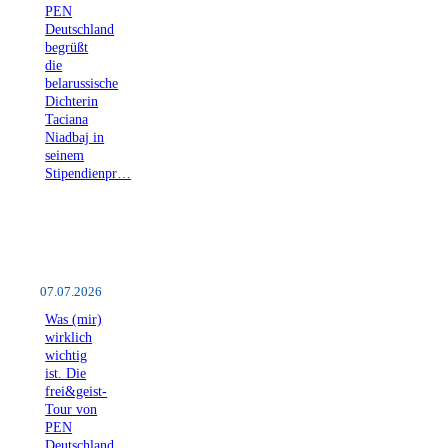
PEN
Deutschland
begrüßt
die
belarussische
Dichterin
Taciana
Niadbaj in
seinem
Stipendienpr…
07.07.2026
Was (mir)
wirklich
wichtig
ist. Die
frei&geist-
Tour von
PEN
Deutschland