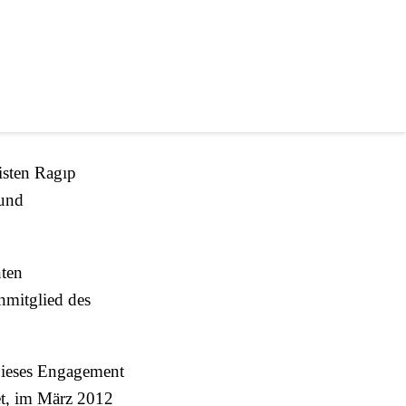
hindern!
isten Ragıp
 und
ten
nmitglied des
 Dieses Engagement
et, im März 2012