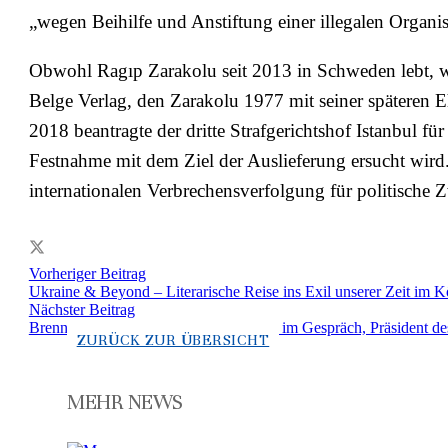
„wegen Beihilfe und Anstiftung einer illegalen Organi
Obwohl Ragıp Zarakolu seit 2013 in Schweden lebt, wi
Belge Verlag, den Zarakolu 1977 mit seiner späteren 
2018 beantragte der dritte Strafgerichtshof Istanbul f
Festnahme mit dem Ziel der Auslieferung ersucht wir
internationalen Verbrechensverfolgung für politische Z
Vorheriger Beitrag
Ukraine & Beyond – Literarische Reise ins Exil unserer Zeit im
Nächster Beitrag
Brennpunkte der Welt: Burhan Sönmez im Gespräch, Präsident de
ZURÜCK ZUR ÜBERSICHT
MEHR NEWS