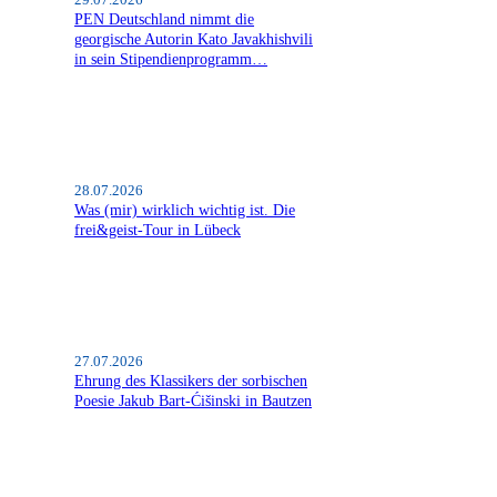
29.07.2026
PEN Deutschland nimmt die
georgische Autorin Kato Javakhishvili
in sein Stipendienprogramm…
28.07.2026
Was (mir) wirklich wichtig ist. Die
frei&geist-Tour in Lübeck
27.07.2026
Ehrung des Klassikers der sorbischen
Poesie Jakub Bart-Ćišinski in Bautzen