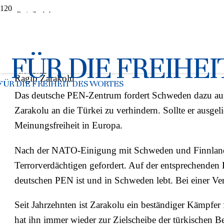
Ragip Zarakolu
Auslieferung des PEN-Ehren
FÜR DIE FREIHE
01.07.2022
Ragip Zarakolu
FÜR DIE FREIHEIT DES WORTES
Das deutsche PEN-Zentrum fordert Schweden dazu auf,
Zarakolu an die Türkei zu verhindern. Sollte er ausgel
Meinungsfreiheit in Europa.
Nach der NATO-Einigung mit Schweden und Finnland h
Terrorverdächtigen gefordert. A
uf der entsprechenden 
deutschen PEN ist und in Schweden lebt. Bei einer Ver
Seit Jahrzehnten ist Zarakolu ein beständiger Kämpfer
hat ihn immer wieder zur Zielscheibe der türkischen 