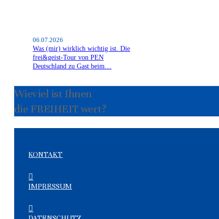
06.07.2026
Was (mir) wirklich wichtig ist. Die
frei&geist-Tour von PEN
Deutschland zu Gast beim…
Wieviel ist Ihnen
die FREIHEIT wert?
KONTAKT
IMPRESSUM
DATENSCHUTZ