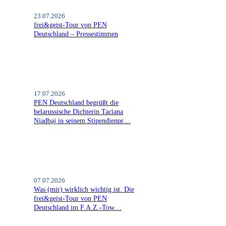
23.07.2026
frei&geist-Tour von PEN
Deutschland – Pressestimmen
17.07.2026
PEN Deutschland begrüßt die
belarussische Dichterin Taciana
Niadbaj in seinem Stipendienpr…
07.07.2026
Was (mir) wirklich wichtig ist. Die
frei&geist-Tour von PEN
Deutschland im F.A.Z.-Tow…