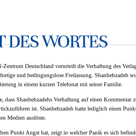
Lektors und Übersetzers Hosse
N fordert sofortige Freilassu
IT DES WORTES
Zentrum Deutschland verurteilt die Verhaftung des Verlag
fortige und bedingungslose Freilassung. Shanbehzadeh wu
tierung in einem kurzen Telefonat mit seiner Familie.
ele, dass Shanbehzadehs Verhaftung auf einen Kommentar 
ückzuführen ist. Shanbehzadeh hatte lediglich einen Punk
len Medien auslöste.
hen Punkt Angst hat, zeigt in welcher Panik es sich befind