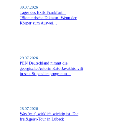
30.07.2026
Tages des Exils Frankfurt –
“Biometrische Diktatur: Wenn der
Körper zum Auswei…
29.07.2026
PEN Deutschland nimmt die
georgische Autorin Kato Javakhishvili
in sein Stipendienprogramm…
28.07.2026
Was (mir) wirklich wichtig ist. Die
frei&geist-Tour in Lübeck