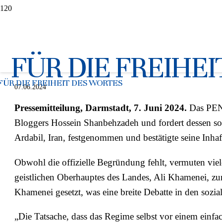
Verhaftung des iranischen 
Shanbehzadeh: Deutscher PE
FÜR DIE FREIHE
FÜR DIE FREIHEIT DES WORTES
07.06.2024
Pressemitteilung, Darmstadt, 7. Juni 2024.
Das PEN-
Bloggers Hossein Shanbehzadeh und fordert dessen so
Ardabil, Iran, festgenommen und bestätigte seine Inhaf
Obwohl die offizielle Begründung fehlt, vermuten vi
geistlichen Oberhauptes des Landes, Ali Khamenei, zur
Khamenei gesetzt, was eine breite Debatte in den sozia
„Die Tatsache, dass das Regime selbst vor einem einfac