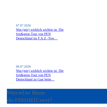
07.07.2026
Was (mir) wirklich wichtig ist. Die
frei&geist-Tour von PEN
Deutschland im F.A.Z.-Tow…
06.07.2026
Was (mir) wirklich wichtig ist. Die
frei&geist-Tour von PEN
Deutschland zu Gast beim…
Wieviel ist Ihnen
die FREIHEIT wert?