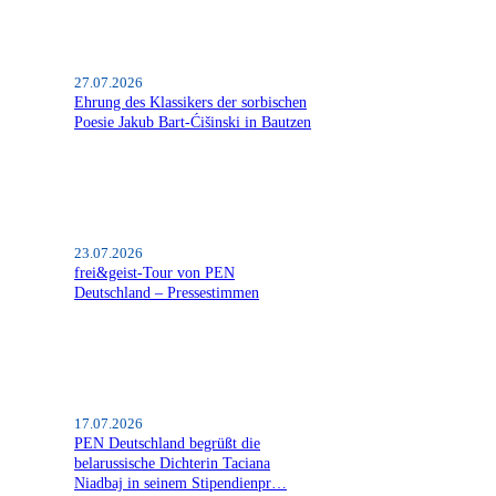
27.07.2026
Ehrung des Klassikers der sorbischen
Poesie Jakub Bart-Ćišinski in Bautzen
23.07.2026
frei&geist-Tour von PEN
Deutschland – Pressestimmen
17.07.2026
PEN Deutschland begrüßt die
belarussische Dichterin Taciana
Niadbaj in seinem Stipendienpr…