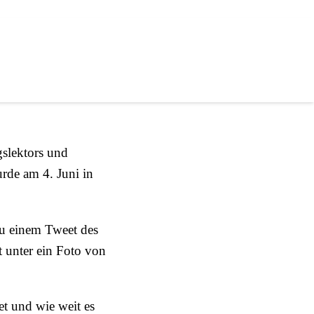
in
ng
slektors und
rde am 4. Juni in
zu einem Tweet des
t unter ein Foto von
et und wie weit es