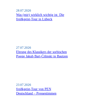
28.07.2026
Was (mir) wirklich wichtig ist. Die
frei&geist-Tour in Lübeck
27.07.2026
Ehrung des Klassikers der sorbischen
Poesie Jakub Bart-Ćišinski in Bautzen
23.07.2026
frei&geist-Tour von PEN
Deutschland – Pressestimmen