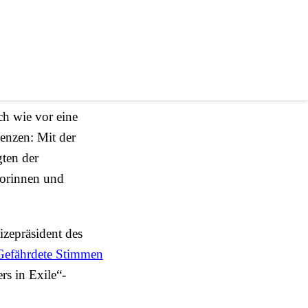
le
ch wie vor eine
enzen: Mit der
ten der
torinnen und
zepräsident des
 Gefährdete Stimmen
rs in Exile“-