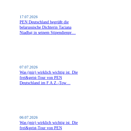
17.07.2026
PEN Deutschland begrüßt die
belarussische Dichterin Taciana
Niadbaj in seinem Stipendienpr…
07.07.2026
Was (mir) wirklich wichtig ist. Die
frei&geist-Tour von PEN
Deutschland im F.A.Z.-Tow…
06.07.2026
Was (mir) wirklich wichtig ist. Die
frei&geist-Tour von PEN