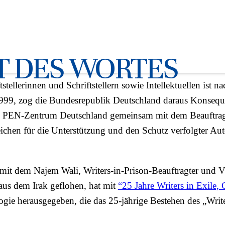
über 25 Jahre Writers in Exi
IT DES WORTES
llerinnen und Schriftstellern sowie Intellektuellen ist na
r 1999, zog die Bundesrepublik Deutschland daraus Konsequ
as PEN-Zentrum Deutschland gemeinsam mit dem Beauftrag
ichen für die Unterstützung und den Schutz verfolgter Au
t dem Najem Wali, Writers-in-Prison-Beauftragter und Vi
aus dem Irak geflohen, hat mit
“25 Jahre Writers in Exile,
gie herausgegeben, die das 25-jährige Bestehen des „Write