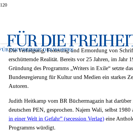
Najem Wali im BR-Interview 
FÜR DIE FREIHE
22.01.2025
FÜR DIE FREIHEIT DES WORTES
Die Verfolgung, Folterung und Ermordung von Schriftste
erschütternde Realität. Bereits vor 25 Jahren, im Jah
Gründung des Programms „Writers in Exile“ setzte d
Bundesregierung für Kultur und Medien ein starkes Ze
Autoren.
Judith Heitkamp vom BR Büchermagazin hat darüber mi
deutschen PEN, gesprochen. Najem Wali, selbst 1980 
in einer Welt in Gefahr” (secession Verlag)
eine Antholo
Programms würdigt.