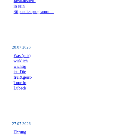
Javakhishvili
in sein
Stipendienprogramm…
28.07.2026
Was (mir)
wirklich
wichtig
ist. Die
frei&geist-
Tour in
Lübeck
27.07.2026
Ehrung