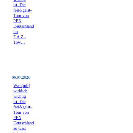
ist. Die
frei&geist-
Tour von
PEN
Deutschland
im
F.A.Z.-
Tow…
06.07.2026
Was (mir)
wirklich
wichtig
ist. Die
frei&geist-
Tour von
PEN
Deutschland
zu Gast