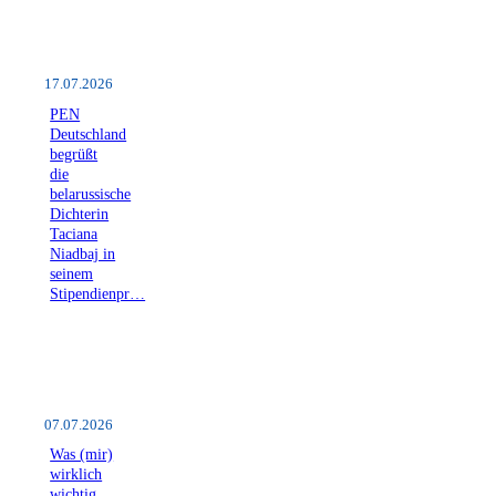
17.07.2026
PEN
Deutschland
begrüßt
die
belarussische
Dichterin
Taciana
Niadbaj in
seinem
Stipendienpr…
07.07.2026
Was (mir)
wirklich
wichtig