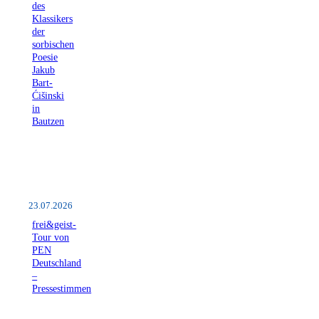
des
Klassikers
der
sorbischen
Poesie
Jakub
Bart-
Ćišinski
in
Bautzen
23.07.2026
frei&geist-
Tour von
PEN
Deutschland
–
Pressestimmen