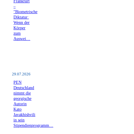
Frankfurt
–
“Biometrische
Diktatur:
Wenn der
Körper
zum
Auswei…
29.07.2026
PEN
Deutschland
nimmt die
georgische
Autorin
Kato
Javakhishvili
in sein
Stipendienprogramm…