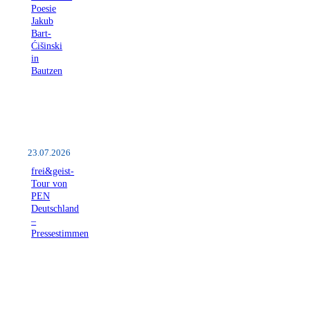
Poesie
Jakub
Bart-
Ćišinski
in
Bautzen
23.07.2026
frei&geist-
Tour von
PEN
Deutschland
–
Pressestimmen