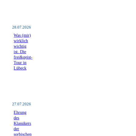
28.07.2026
Was (mir)
wirklich
wichtig
ist. Die
frei&geist-
Tour in
Lübeck
27.07.2026
Ehrung
des
Klassikers
der
sorbischen