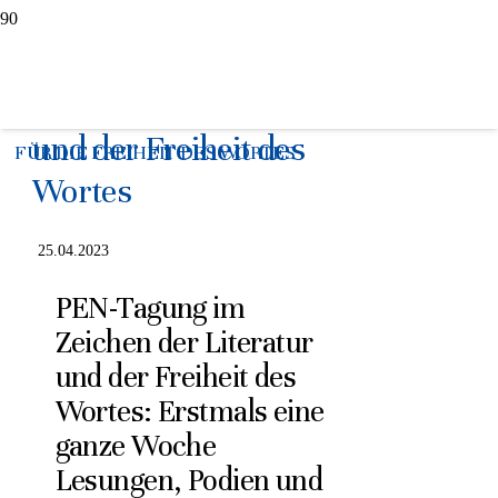
PEN-Tagung (15.-21.5.)
im Zeichen der Literatur
und der Freiheit des
FÜR DIE FREIHEIT DES WORTES
Wortes
25.04.2023
PEN-Tagung im
Zeichen der Literatur
und der Freiheit des
Wortes: Erstmals eine
ganze Woche
Lesungen, Podien und