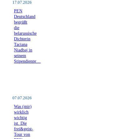
17.07.2026
PEN
Deutschland
begrüßt
die
belarussische
Dichterin
Taciana
Niadbaj in
seinem
Stipendienpr…
07.07.2026
Was (mir)
wirklich
wichtig
ist. Die
frei&geist-
Tour von