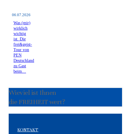
06.07.2026
Was (mir)
wirklich
wichtig
ist. Die
frei&geist-
Tour von
PEN
Deutschland
zu Gast
beim…
Wieviel ist Ihnen
die FREIHEIT wert?
KONTAKT