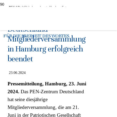
PEN-Mitgliederversammlung in Hamburg Foto: Maximilian Gödecke
100 Jahre PEN
Deutschland –
FÜR DIE FREIHEIT DES WORTES
Mitgliederversammlung
in Hamburg erfolgreich
beendet
23.06.2024
Pressemitteilung, Hamburg, 23. Juni
2024.
Das PEN-Zentrum Deutschland
hat seine diesjährige
Mitgliederversammlung, die am 21.
Juni in der Patriotischen Gesellschaft