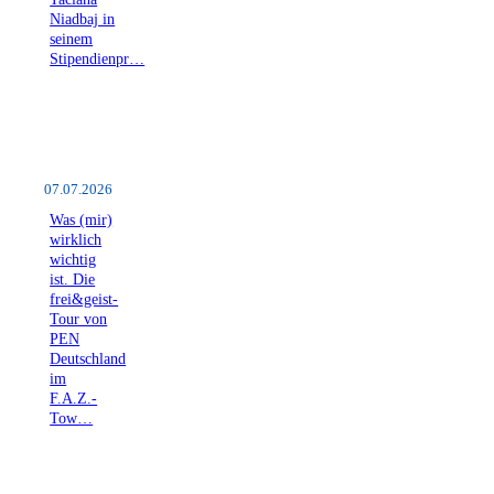
Niadbaj in
seinem
Stipendienpr…
07.07.2026
Was (mir)
wirklich
wichtig
ist. Die
frei&geist-
Tour von
PEN
Deutschland
im
F.A.Z.-
Tow…