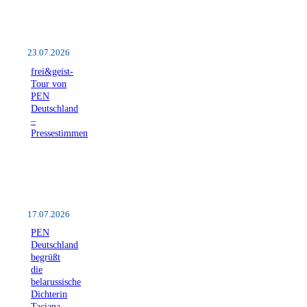
23.07.2026
frei&geist-
Tour von
PEN
Deutschland
–
Pressestimmen
17.07.2026
PEN
Deutschland
begrüßt
die
belarussische
Dichterin
Taciana