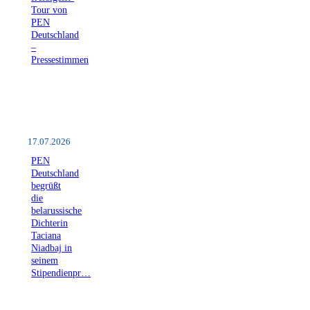
Tour von
PEN
Deutschland
–
Pressestimmen
17.07.2026
PEN
Deutschland
begrüßt
die
belarussische
Dichterin
Taciana
Niadbaj in
seinem
Stipendienpr…