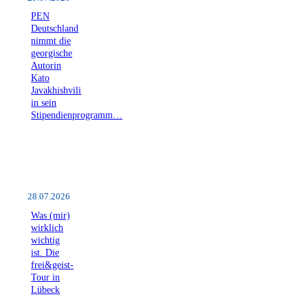
PEN
Deutschland
nimmt die
georgische
Autorin
Kato
Javakhishvili
in sein
Stipendienprogramm…
28.07.2026
Was (mir)
wirklich
wichtig
ist. Die
frei&geist-
Tour in
Lübeck