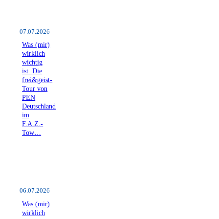
07.07.2026
Was (mir)
wirklich
wichtig
ist. Die
frei&geist-
Tour von
PEN
Deutschland
im
F.A.Z.-
Tow…
06.07.2026
Was (mir)
wirklich