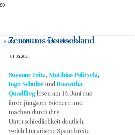
LANGE NACHT mit vier
Autoren des PEN-
Zentrums Deutschland
FÜR DIE FREIHEIT DES WORTES
01.06.2023
Susanne Fritz
,
Matthias Politycki
,
Ingo Schulze
und
Roswitha
Quadflieg
lesen am 16. Juni aus
ihren jüngsten Büchern und
machen durch ihre
Unterschiedlichkeit deutlich,
welch literarische Spannbreite