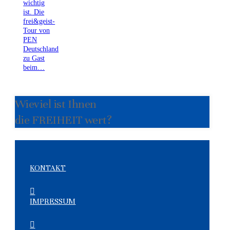
wichtig
ist. Die
frei&geist-
Tour von
PEN
Deutschland
zu Gast
beim…
Wieviel ist Ihnen
die FREIHEIT wert?
KONTAKT
IMPRESSUM