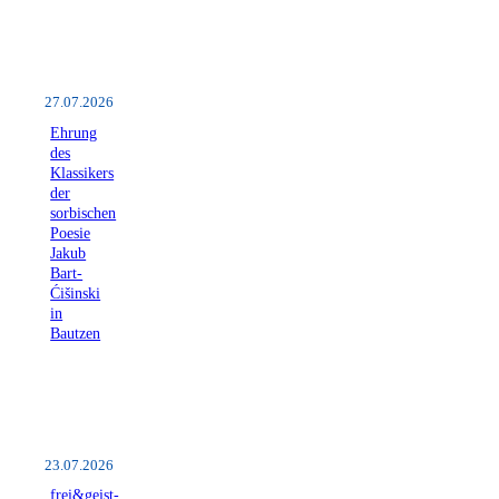
27.07.2026
Ehrung
des
Klassikers
der
sorbischen
Poesie
Jakub
Bart-
Ćišinski
in
Bautzen
23.07.2026
frei&geist-