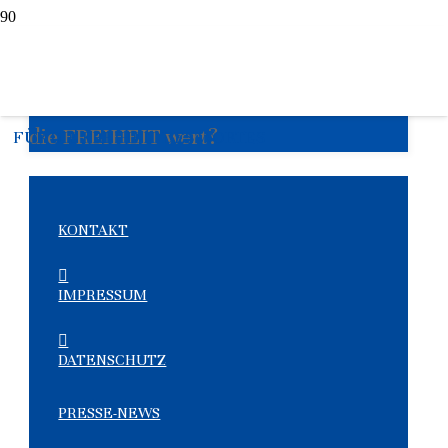
Wieviel ist Ihnen
die FREIHEIT wert?
FÜR DIE FREIHEIT DES WORTES
KONTAKT
IMPRESSUM
DATENSCHUTZ
PRESSE-NEWS